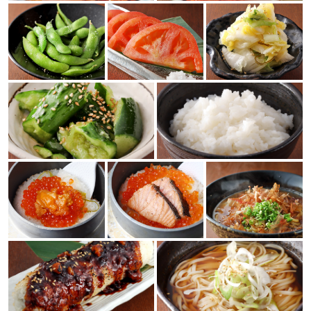
この店舗情報をシェアする
写真 | ゆるり屋次郎 個室完備
三重県四日市市諏訪栄町１０－１０
https://yururiyajiro.owst.jp/gallery
お店情報をコピー
閉じる